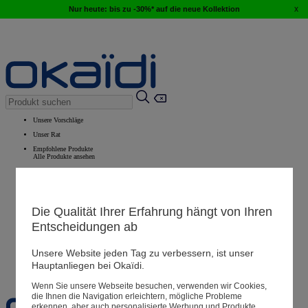
x
Nur heute: bis zu -30%* auf die neue Kollektion
Unsere Vorschläge
Unser Rat
Empfohlene Produkte
Alle Produkte ansehen
Filialen
Die Qualität Ihrer Erfahrung hängt von Ihren
Entscheidungen ab
Meine Informationen
Ihre Bestellungen
Unsere Website jeden Tag zu verbessern, ist unser
Warenkorb
Hauptanliegen bei Okaïdi.
Favoriten
Wenn Sie unsere Webseite besuchen, verwenden wir Cookies,
die Ihnen die Navigation erleichtern, mögliche Probleme
erkennen, aber auch personalisierte Werbung und Produkte