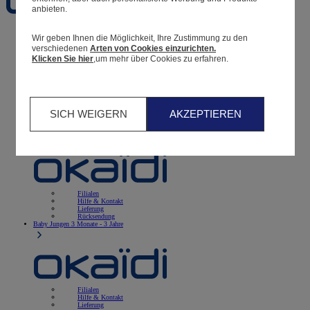
anbieten.
Geburt
0 - 12 Monate
Wir geben Ihnen die Möglichkeit, Ihre Zustimmung zu den
verschiedenen
Arten von Cookies einzurichten.
Klicken Sie hier
,um mehr über Cookies zu erfahren.
Filialen
Hilfe & Kontakt
SICH WEIGERN
AKZEPTIEREN
Lieferung
Rücksendung
Baby Mädchen
3 Monate - 3 Jahre
Filialen
Hilfe & Kontakt
Lieferung
Rücksendung
Baby Jungen
3 Monate - 3 Jahre
Filialen
Hilfe & Kontakt
Lieferung