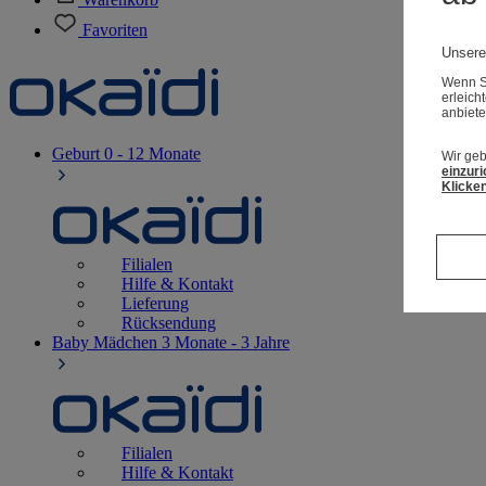
Favoriten
Unsere
Wenn Si
erleich
anbiete
Geburt
0 - 12 Monate
Wir geb
einzuri
Klicken
Filialen
Hilfe & Kontakt
Lieferung
Rücksendung
Baby Mädchen
3 Monate - 3 Jahre
Filialen
Hilfe & Kontakt