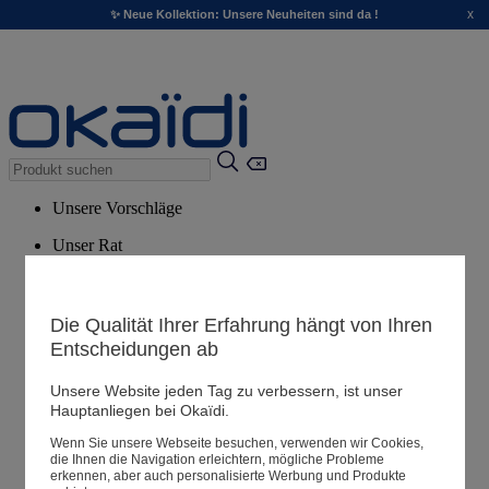
x
✨ Neue Kollektion: Unsere Neuheiten sind da !
Unsere Vorschläge
Unser Rat
Empfohlene Produkte
Alle Produkte ansehen
Die Qualität Ihrer Erfahrung hängt von Ihren
Entscheidungen ab
Filialen
Unsere Website jeden Tag zu verbessern, ist unser
Hauptanliegen bei Okaïdi.
Meine Informationen
Wenn Sie unsere Webseite besuchen, verwenden wir Cookies,
Ihre Bestellungen
die Ihnen die Navigation erleichtern, mögliche Probleme
erkennen, aber auch personalisierte Werbung und Produkte
Warenkorb