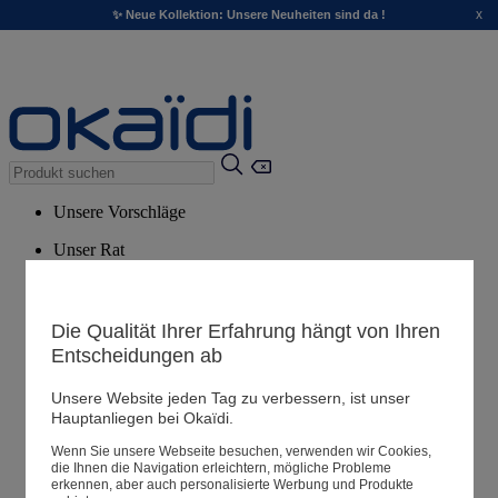
x
✨ Neue Kollektion: Unsere Neuheiten sind da !
Unsere Vorschläge
Unser Rat
Empfohlene Produkte
Alle Produkte ansehen
Die Qualität Ihrer Erfahrung hängt von Ihren
Entscheidungen ab
Filialen
Unsere Website jeden Tag zu verbessern, ist unser
Hauptanliegen bei Okaïdi.
Meine Informationen
Wenn Sie unsere Webseite besuchen, verwenden wir Cookies,
Ihre Bestellungen
die Ihnen die Navigation erleichtern, mögliche Probleme
erkennen, aber auch personalisierte Werbung und Produkte
Warenkorb