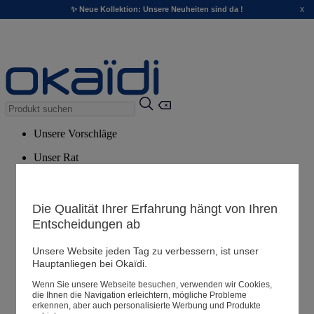
x
✨ Neue Kollektion: Unsere Neuheiten sind da !
Unsere Vorschläge
Unser Rat
Empfohlene Produkte
Alle Produkte ansehen
Die Qualität Ihrer Erfahrung hängt von Ihren
Entscheidungen ab
Filialen
Unsere Website jeden Tag zu verbessern, ist unser
Hauptanliegen bei Okaïdi.
Meine Informationen
Wenn Sie unsere Webseite besuchen, verwenden wir Cookies,
Ihre Bestellungen
die Ihnen die Navigation erleichtern, mögliche Probleme
erkennen, aber auch personalisierte Werbung und Produkte
Warenkorb