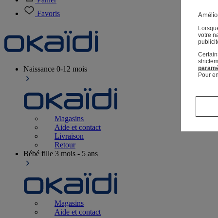
Favoris
Amélior
Lorsque
votre n
publici
Certain
stricte
Naissance
0-12 mois
paramé
Pour en
Magasins
Aide et contact
Livraison
Retour
Bébé fille
3 mois - 5 ans
Magasins
Aide et contact