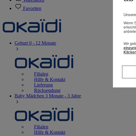
Favoriten
Unsere
Wenn Si
erleich
anbiete
Geburt
0 - 12 Monate
Wir geb
einzuri
Klicken
Filialen
Hilfe & Kontakt
Lieferung
Rücksendung
Baby Mädchen
3 Monate - 3 Jahre
Filialen
Hilfe & Kontakt