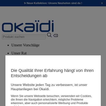
x
✨ Neue Kollektion: Unsere Neuheiten sind da !
Unsere Vorschläge
Unser Rat
Empfohlene Produkte
Alle Produkte ansehen
Die Qualität Ihrer Erfahrung hängt von Ihren
Entscheidungen ab
Filialen
Unsere Website jeden Tag zu verbessern, ist unser
Hauptanliegen bei Okaïdi.
Meine Informationen
Wenn Sie unsere Webseite besuchen, verwenden wir Cookies,
Ihre Bestellungen
die Ihnen die Navigation erleichtern, mögliche Probleme
erkennen, aber auch personalisierte Werbung und Produkte
Warenkorb