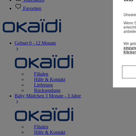
Favoriten
Unsere
Wenn Si
erleich
anbiete
Geburt
0 - 12 Monate
Wir geb
einzuri
Klicken
Filialen
Hilfe & Kontakt
Lieferung
Rücksendung
Baby Mädchen
3 Monate - 3 Jahre
Filialen
Hilfe & Kontakt