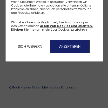
Wenn Sie unsere Webseite besuchen, verwenden wir
Cookies, die Ihnen die Navigation erleichtern, mögliche
PLAY BAC
Probleme erkennen, aber auch personalisierte Werbung
Referenz
:
0707542_CNG
und Produkte anbieten.
Technische Eigenschaften
Wir geben Ihnen die Möglichkeit, Ihre Zustimmung zu
den verschiedenen
Arten von Cookies einzurichten.
Klicken Sie hier
,um mehr über Cookies zu erfahren.
Kundenbewertungen, Bewertungen von Eltern
Lieferung, Umtausch, Rücksendungen
SICH WEIGERN
AKZEPTIEREN
Zahlungsarten
Buch Kleiner Kater, Mein erstes Kinobuch