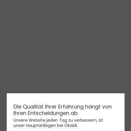
Du wirst deinen Augen nicht trauen!
Die Qualität Ihrer Erfahrung hängt von
Ihren Entscheidungen ab
Beobachte, wie die kleine Katze ihren Lieblingsbeschäftigungen
Unsere Website jeden Tag zu verbessern, ist
nachgeht. Seite für Seite erweckst du sie zum Leben. Wie in den
unser Hauptanliegen bei Okaïdi.
Anfängen des Kinos kannst du ihre Bewegungen verfolgen und die
niedlichste Katzenanimation erleben!
Mehr anzeigen