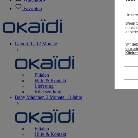
Favoriten
Unsere
Wenn Si
erleich
anbiete
Geburt
0 - 12 Monate
Wir geb
einzuri
Klicken
Filialen
Hilfe & Kontakt
Lieferung
Rücksendung
Baby Mädchen
3 Monate - 3 Jahre
Filialen
Hilfe & Kontakt