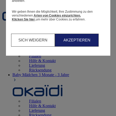
Favoriten
anbieten.
Wir geben Ihnen die Möglichkeit, Ihre Zustimmung zu den
verschiedenen
Arten von Cookies einzurichten.
Klicken Sie hier
,um mehr über Cookies zu erfahren.
Geburt
0 - 12 Monate
SICH WEIGERN
AKZEPTIEREN
Filialen
Hilfe & Kontakt
Lieferung
Rücksendung
Baby Mädchen
3 Monate - 3 Jahre
Filialen
Hilfe & Kontakt
Lieferung
Rücksendung