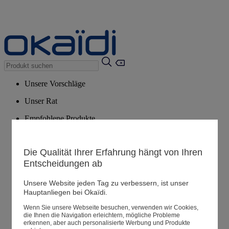
Unsere Vorschläge
Unser Rat
Empfohlene Produkte
Alle Produkte ansehen
Die Qualität Ihrer Erfahrung hängt von Ihren
Entscheidungen ab
Filialen
Unsere Website jeden Tag zu verbessern, ist unser
Meine Informationen
Hauptanliegen bei Okaïdi.
Ihre Bestellungen
Wenn Sie unsere Webseite besuchen, verwenden wir Cookies,
Warenkorb
die Ihnen die Navigation erleichtern, mögliche Probleme
erkennen, aber auch personalisierte Werbung und Produkte