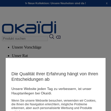
x
✨ Neue Kollektion: Unsere Neuheiten sind da !
Unsere Vorschläge
Unser Rat
Empfohlene Produkte
Alle Produkte ansehen
Die Qualität Ihrer Erfahrung hängt von Ihren
Entscheidungen ab
Filialen
Unsere Website jeden Tag zu verbessern, ist unser
Hauptanliegen bei Okaïdi.
Meine Informationen
Wenn Sie unsere Webseite besuchen, verwenden wir Cookies,
Ihre Bestellungen
die Ihnen die Navigation erleichtern, mögliche Probleme
erkennen, aber auch personalisierte Werbung und Produkte
Warenkorb