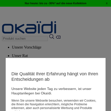
x
Nur heute: bis zu -30%* auf die neue Kollektion
Unsere Vorschläge
Unser Rat
Empfohlene Produkte
Alle Produkte ansehen
Die Qualität Ihrer Erfahrung hängt von Ihren
Entscheidungen ab
Filialen
Unsere Website jeden Tag zu verbessern, ist unser
Hauptanliegen bei Okaïdi.
Meine Informationen
Wenn Sie unsere Webseite besuchen, verwenden wir Cookies,
Ihre Bestellungen
die Ihnen die Navigation erleichtern, mögliche Probleme
erkennen, aber auch personalisierte Werbung und Produkte
Warenkorb