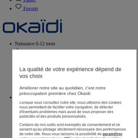
Favoris
Naissance
0-12 mois
La qualité de votre expérience dépend de
Magasins
vos choix
Aide et contact
Livraison
Améliorer notre site au quotidien, c'est notre
Retour
préoccupation première chez Okaïdi.
Bébé fille
3 mois - 5 ans
Lorsque vous consultez notre site, nous utilisons des cookies
nous permettant de faciliter votre navigation, de détecter
d'éventuels problèmes mais aussi de vous proposer des
publicités et des produits personnalisés.
Certains de nos outils sont exemptés de consentement et ne
Magasins
servent qu'au pilotage strictement nécessaire des performances
Aide et contact
de notre site.
Nous vous laissons la possibilité de
paramétrer