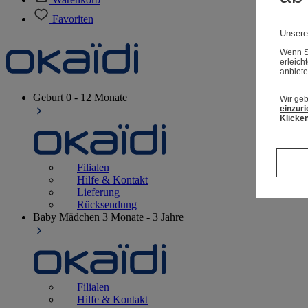
Favoriten
Unsere
Wenn Si
erleich
anbiete
Geburt
0 - 12 Monate
Wir geb
einzuri
Klicken
Filialen
Hilfe & Kontakt
Lieferung
Rücksendung
Baby Mädchen
3 Monate - 3 Jahre
Filialen
Hilfe & Kontakt