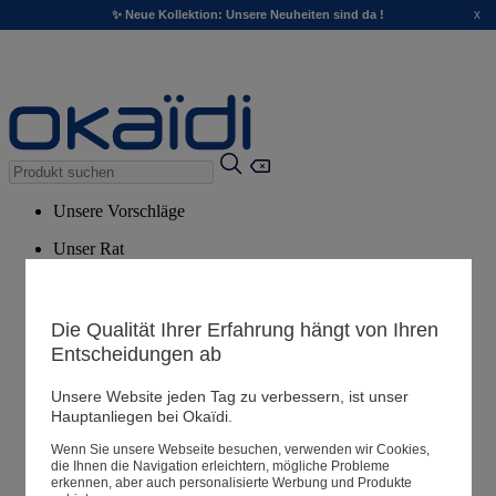
x
✨ Neue Kollektion: Unsere Neuheiten sind da !
Unsere Vorschläge
Unser Rat
Empfohlene Produkte
Alle Produkte ansehen
Die Qualität Ihrer Erfahrung hängt von Ihren
Entscheidungen ab
Filialen
Unsere Website jeden Tag zu verbessern, ist unser
Hauptanliegen bei Okaïdi.
Meine Informationen
Wenn Sie unsere Webseite besuchen, verwenden wir Cookies,
Ihre Bestellungen
die Ihnen die Navigation erleichtern, mögliche Probleme
erkennen, aber auch personalisierte Werbung und Produkte
Warenkorb