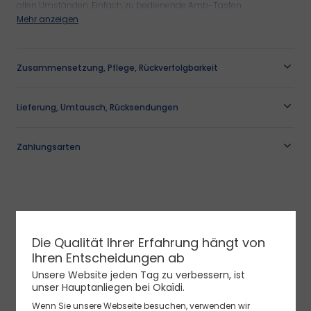
allen Umständen. Einfach zu bedienende Amb-Tasten.
Unsere Ratschläge
Unsere Ratschläge
Mehr anzeigen
Unsere Ratschläge
Unsere auswahlen
OKAIDI
Spiele une Spielzeug
Referenz
:
0715639_K0172
Unsere Ratschläge
SALE
Babygeschenke
Zusammensetzung, Pflege, Rückverfolgbarkeit
Neuheiten: Hosen
Jetzt shoppen
Neuheiten: T-Shirts
Neue Kollektion
Jetzt shoppen
Neuheiten: T-Shirts
Lieferung, Umtausch, Rücksendungen
Jetzt shoppen
Neue Kollektion
Zahlungsarten
Jungenhemd in Marineblau
Die Qualität Ihrer Erfahrung hängt von
Ihren Entscheidungen ab
Unsere Website jeden Tag zu verbessern, ist
unser Hauptanliegen bei Okaïdi.
Wenn Sie unsere Webseite besuchen, verwenden wir