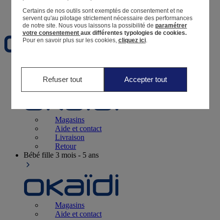
Certains de nos outils sont exemptés de consentement et ne
Favoris
servent qu'au pilotage strictement nécessaire des performances
de notre site.
Nous vous laissons la possibilité de
paramétrer
votre consentement
aux différentes typologies de cookies.
Pour en savoir plus sur les cookies,
cliquez ici
.
Naissance
0-12 mois
Refuser tout
Accepter tout
Magasins
Aide et contact
Livraison
Retour
Bébé fille
3 mois - 5 ans
Magasins
Aide et contact