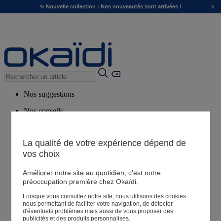
x
✨ Nouvelle collection : Nos nouveautés sont arrivées !
Nos suggestions
Nos conseils
Produits suggérés
Voir tous les produits
La qualité de votre expérience dépend de
vos choix
Magasin
Améliorer notre site au quotidien, c'est notre
préoccupation première chez Okaïdi.
Lorsque vous consultez notre site, nous utilisons des cookies
Mes informations
nous permettant de faciliter votre navigation, de détecter
Suivre une commande
d'éventuels problèmes mais aussi de vous proposer des
publicités et des produits personnalisés.
Panier