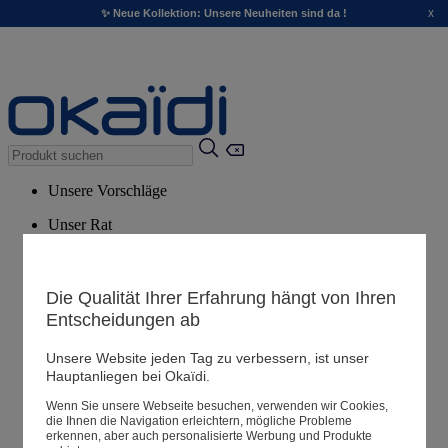
x
✨ Neue Kollektion: Unsere Neuheiten sind da !
Unsere Vorschläge
Unser Rat
Empfohlene Produkte
Alle Produkte ansehen
Die Qualität Ihrer Erfahrung hängt von Ihren
Entscheidungen ab
Filialen
Unsere Website jeden Tag zu verbessern, ist unser
Hauptanliegen bei Okaïdi.
Meine Informationen
Wenn Sie unsere Webseite besuchen, verwenden wir Cookies,
Ihre Bestellungen
die Ihnen die Navigation erleichtern, mögliche Probleme
erkennen, aber auch personalisierte Werbung und Produkte
Warenkorb