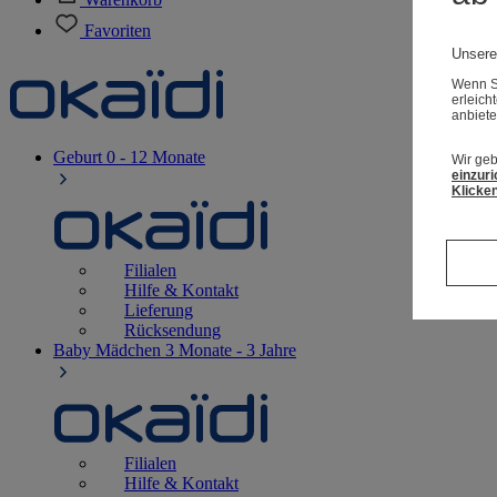
Favoriten
Unsere
Wenn Si
erleich
anbiete
Geburt
0 - 12 Monate
Wir geb
einzuri
Klicken
Filialen
Hilfe & Kontakt
Lieferung
Rücksendung
Baby Mädchen
3 Monate - 3 Jahre
Filialen
Hilfe & Kontakt