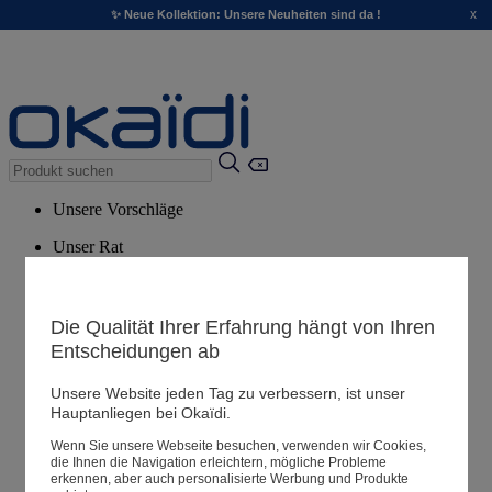
x
✨ Neue Kollektion: Unsere Neuheiten sind da !
Unsere Vorschläge
Unser Rat
Empfohlene Produkte
Alle Produkte ansehen
Die Qualität Ihrer Erfahrung hängt von Ihren
Entscheidungen ab
Filialen
Unsere Website jeden Tag zu verbessern, ist unser
Hauptanliegen bei Okaïdi.
Meine Informationen
Wenn Sie unsere Webseite besuchen, verwenden wir Cookies,
Ihre Bestellungen
die Ihnen die Navigation erleichtern, mögliche Probleme
erkennen, aber auch personalisierte Werbung und Produkte
Warenkorb