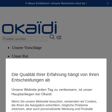
x
✨ Neue Kollektion: Unsere Neuheiten sind da !
Unsere Vorschläge
Unser Rat
Empfohlene Produkte
Alle Produkte ansehen
Die Qualität Ihrer Erfahrung hängt von Ihren
Entscheidungen ab
Filialen
Unsere Website jeden Tag zu verbessern, ist unser
Hauptanliegen bei Okaïdi.
Meine Informationen
Wenn Sie unsere Webseite besuchen, verwenden wir Cookies,
Ihre Bestellungen
die Ihnen die Navigation erleichtern, mögliche Probleme
erkennen, aber auch personalisierte Werbung und Produkte
Warenkorb