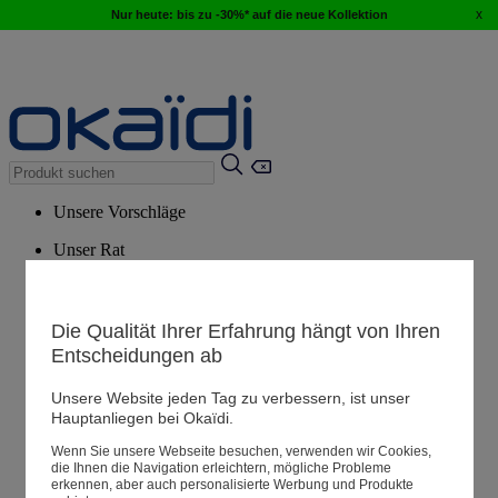
x
Nur heute: bis zu -30%* auf die neue Kollektion
Unsere Vorschläge
Unser Rat
Empfohlene Produkte
Alle Produkte ansehen
Die Qualität Ihrer Erfahrung hängt von Ihren
Entscheidungen ab
Filialen
Unsere Website jeden Tag zu verbessern, ist unser
Hauptanliegen bei Okaïdi.
Meine Informationen
Wenn Sie unsere Webseite besuchen, verwenden wir Cookies,
Ihre Bestellungen
die Ihnen die Navigation erleichtern, mögliche Probleme
erkennen, aber auch personalisierte Werbung und Produkte
Warenkorb