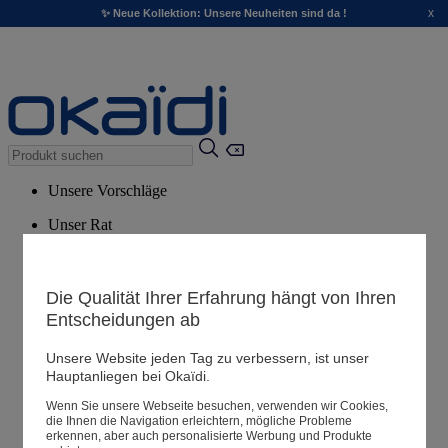
x
✨ Neue Kollektion: Unsere Neuheiten sind da !
Unsere Vorschläge
Unser Rat
Empfohlene Produkte
Alle Produkte ansehen
Die Qualität Ihrer Erfahrung hängt von Ihren
Entscheidungen ab
Filialen
Unsere Website jeden Tag zu verbessern, ist unser
Hauptanliegen bei Okaïdi.
Meine Informationen
Wenn Sie unsere Webseite besuchen, verwenden wir Cookies,
Ihre Bestellungen
die Ihnen die Navigation erleichtern, mögliche Probleme
erkennen, aber auch personalisierte Werbung und Produkte
Warenkorb