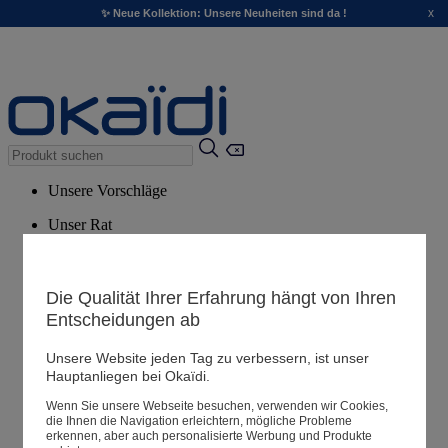
x
✨ Neue Kollektion: Unsere Neuheiten sind da !
Unsere Vorschläge
Unser Rat
Empfohlene Produkte
Alle Produkte ansehen
Die Qualität Ihrer Erfahrung hängt von Ihren
Entscheidungen ab
Filialen
Unsere Website jeden Tag zu verbessern, ist unser
Hauptanliegen bei Okaïdi.
Meine Informationen
Wenn Sie unsere Webseite besuchen, verwenden wir Cookies,
Ihre Bestellungen
die Ihnen die Navigation erleichtern, mögliche Probleme
erkennen, aber auch personalisierte Werbung und Produkte
Warenkorb