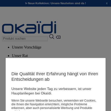
x
✨ Neue Kollektion: Unsere Neuheiten sind da !
Unsere Vorschläge
Unser Rat
Empfohlene Produkte
Alle Produkte ansehen
Die Qualität Ihrer Erfahrung hängt von Ihren
Entscheidungen ab
Filialen
Unsere Website jeden Tag zu verbessern, ist unser
Hauptanliegen bei Okaïdi.
Meine Informationen
Wenn Sie unsere Webseite besuchen, verwenden wir Cookies,
Ihre Bestellungen
die Ihnen die Navigation erleichtern, mögliche Probleme
erkennen, aber auch personalisierte Werbung und Produkte
Warenkorb