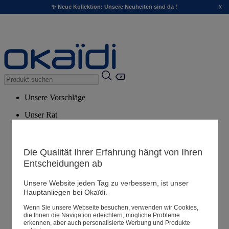
x
✨ Neue Kollektion: Unsere Neuheiten sind da !
Unsere Vorschläge
Unser Rat
Empfohlene Produkte
Alle Produkte ansehen
Die Qualität Ihrer Erfahrung hängt von Ihren
Entscheidungen ab
Filialen
Unsere Website jeden Tag zu verbessern, ist unser
Hauptanliegen bei Okaïdi.
Meine Informationen
Wenn Sie unsere Webseite besuchen, verwenden wir Cookies,
Ihre Bestellungen
die Ihnen die Navigation erleichtern, mögliche Probleme
erkennen, aber auch personalisierte Werbung und Produkte
Warenkorb