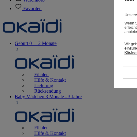
Favoriten
Unsere
Wenn Si
erleich
anbiete
Geburt
0 - 12 Monate
Wir geb
einzuri
Klicken
Filialen
Hilfe & Kontakt
Lieferung
Rücksendung
Baby Mädchen
3 Monate - 3 Jahre
Filialen
Hilfe & Kontakt