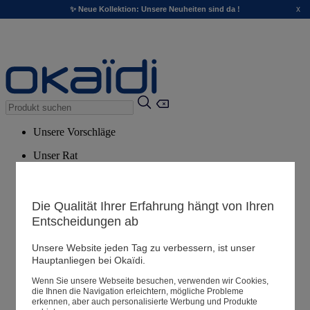
x
✨ Neue Kollektion: Unsere Neuheiten sind da !
Unsere Vorschläge
Unser Rat
Empfohlene Produkte
Alle Produkte ansehen
Die Qualität Ihrer Erfahrung hängt von Ihren
Entscheidungen ab
Filialen
Unsere Website jeden Tag zu verbessern, ist unser
Hauptanliegen bei Okaïdi.
Meine Informationen
Wenn Sie unsere Webseite besuchen, verwenden wir Cookies,
Ihre Bestellungen
die Ihnen die Navigation erleichtern, mögliche Probleme
erkennen, aber auch personalisierte Werbung und Produkte
Warenkorb