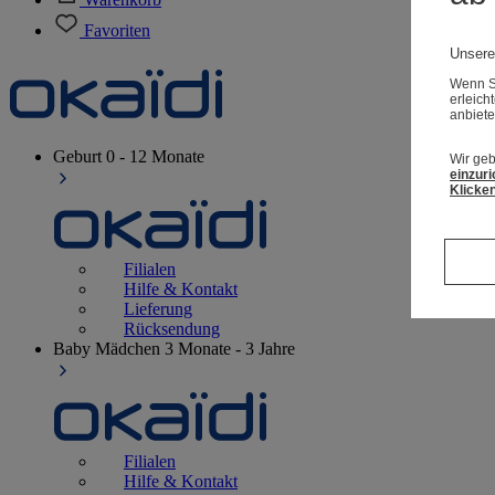
Favoriten
Unsere
Wenn Si
erleich
anbiete
Geburt
0 - 12 Monate
Wir geb
einzuri
Klicken
Filialen
Hilfe & Kontakt
Lieferung
Rücksendung
Baby Mädchen
3 Monate - 3 Jahre
Filialen
Hilfe & Kontakt