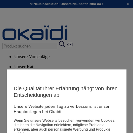
x
✨ Neue Kollektion: Unsere Neuheiten sind da !
Unsere Vorschläge
Unser Rat
Empfohlene Produkte
Alle Produkte ansehen
Die Qualität Ihrer Erfahrung hängt von Ihren
Entscheidungen ab
Filialen
Unsere Website jeden Tag zu verbessern, ist unser
Hauptanliegen bei Okaïdi.
Meine Informationen
Wenn Sie unsere Webseite besuchen, verwenden wir Cookies,
Ihre Bestellungen
die Ihnen die Navigation erleichtern, mögliche Probleme
erkennen, aber auch personalisierte Werbung und Produkte
Warenkorb