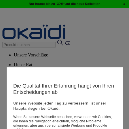
x
Nur heute: bis zu -30%* auf die neue Kollektion
Unsere Vorschläge
Unser Rat
Empfohlene Produkte
Alle Produkte ansehen
Die Qualität Ihrer Erfahrung hängt von Ihren
Entscheidungen ab
Filialen
Unsere Website jeden Tag zu verbessern, ist unser
Hauptanliegen bei Okaïdi.
Meine Informationen
Wenn Sie unsere Webseite besuchen, verwenden wir Cookies,
Ihre Bestellungen
die Ihnen die Navigation erleichtern, mögliche Probleme
erkennen, aber auch personalisierte Werbung und Produkte
Warenkorb