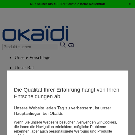
x
Nur heute: bis zu -30%* auf die neue Kollektion
Unsere Vorschläge
Unser Rat
Empfohlene Produkte
Alle Produkte ansehen
Die Qualität Ihrer Erfahrung hängt von Ihren
Entscheidungen ab
Filialen
Unsere Website jeden Tag zu verbessern, ist unser
Hauptanliegen bei Okaïdi.
Meine Informationen
Wenn Sie unsere Webseite besuchen, verwenden wir Cookies,
Ihre Bestellungen
die Ihnen die Navigation erleichtern, mögliche Probleme
erkennen, aber auch personalisierte Werbung und Produkte
Warenkorb