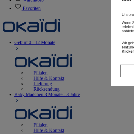
Favoriten
Unsere
Wenn Si
erleich
anbiete
Geburt
0 - 12 Monate
Wir geb
einzuri
Klicken
Filialen
Hilfe & Kontakt
Lieferung
Rücksendung
Baby Mädchen
3 Monate - 3 Jahre
Filialen
Hilfe & Kontakt