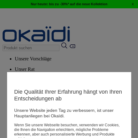
x
Nur heute: bis zu -30%* auf die neue Kollektion
Unsere Vorschläge
Unser Rat
Empfohlene Produkte
Alle Produkte ansehen
Die Qualität Ihrer Erfahrung hängt von Ihren
Entscheidungen ab
Filialen
Unsere Website jeden Tag zu verbessern, ist unser
Hauptanliegen bei Okaïdi.
Meine Informationen
Wenn Sie unsere Webseite besuchen, verwenden wir Cookies,
Ihre Bestellungen
die Ihnen die Navigation erleichtern, mögliche Probleme
erkennen, aber auch personalisierte Werbung und Produkte
Warenkorb